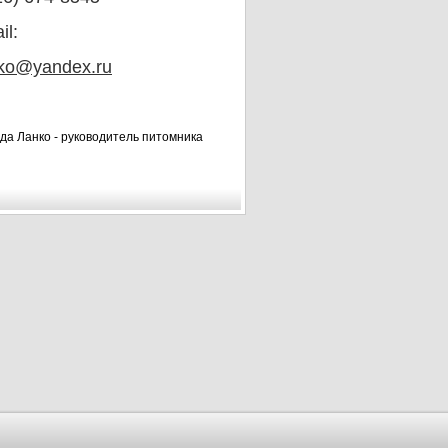
il:
ko@yandex.ru
да Ланко - руководитель питомника