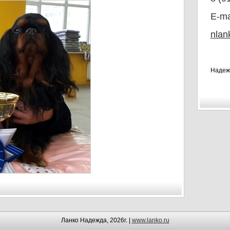
E-ma
nlan
Надеж
Ланко Надежда, 2026г. |
www.lanko.ru