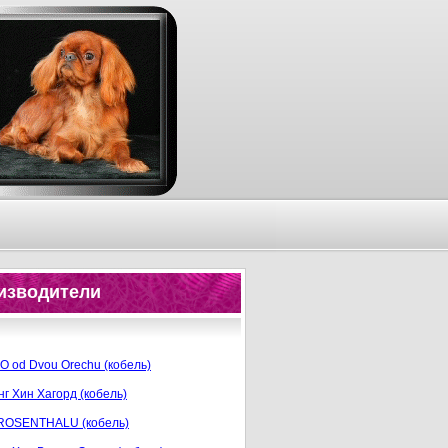
изводители
 od Dvou Orechu (кобель)
г Хин Хагорд (кобель)
ROSENTHALU (кобель)