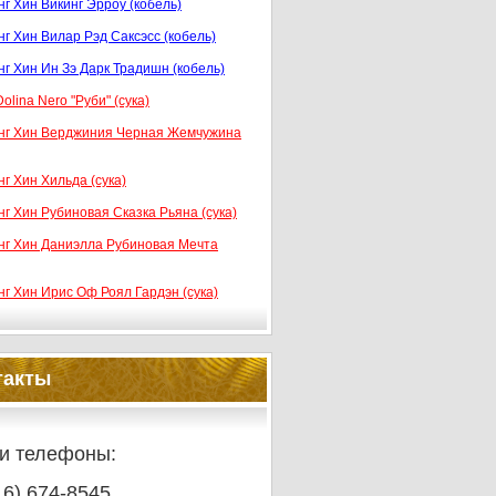
г Хин Викинг Эрроу (кобель)
г Хин Вилар Рэд Саксэсс (кобель)
нг Хин Ин Зэ Дарк Традишн (кобель)
olina Nero "Руби" (сука)
нг Хин Верджиния Черная Жемчужина
г Хин Хильда (сука)
г Хин Рубиновая Сказка Рьяна (сука)
нг Хин Даниэлла Рубиновая Мечта
нг Хин Ирис Оф Роял Гардэн (сука)
такты
и телефоны:
16) 674-8545