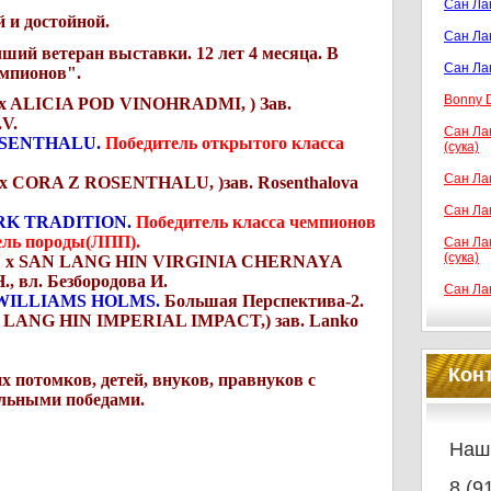
Сан Лан
й и достойной.
Сан Лан
ший ветеран выставки. 12 лет 4 месяца. В
Сан Ла
емпионов".
Bonny D
 ALICIA POD VINOHRADMI, ) Зав.
.V.
Сан Ла
OSENTHALU.
Победитель открытого класса
(сука)
Сан Лан
 CORA Z ROSENTHALU, )зав. Rosenthalova
Сан Лан
RK TRADITION.
Победитель класса чемпионов
ель породы(ЛПП).
Сан Ла
(сука)
x SAN LANG HIN VIRGINIA CHERNAYA
 вл. Безбородова И.
Сан Ла
WILLIAMS HOLMS.
Большая Перспектива-2.
LANG HIN IMPERIAL IMPACT,) зав. Lanko
Кон
 потомков, детей, внуков, правнуков с
ильными победами.
Наш
8 (9