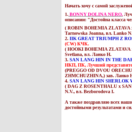
Начать хочу с самой заслужено
1.
BONNY DOLINA NERO.
Луч
описании: "Достойна класса ч
( ROBIN BOHEMIA ZLATAVA x
Tarnowska Joanna, вл. Lanko N
2.
IIK GREAT TRIUMPH Z R
(CW) КЧК.
( HOOKI BOHEMIA ZLATAVA x
Svetlana, вл. Ланко Н.
3.
SAN LANG HIN IN THE DA
НКП, ПК, Лучший представит
(PREGGO OD DVOU ORECHU 
ZHMCHUZHINA,) зав. Ланко Н.,
4.
SAN LANG HIN SHERLOK 
( DAG Z ROSENTHALU x SAN 
N.V., вл. Bezborodova I.
А также поздравляю всех наших
достойными результатами и с