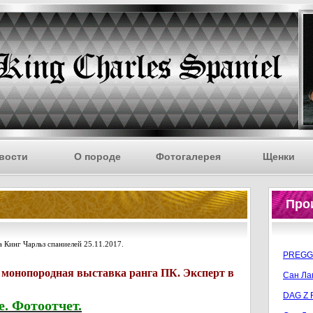
вости
О породе
Фотогалерея
Щенки
Про
а Кинг Чарльз спаниелей 25.11.2017.
PREGGO
 монопородная выставка ранга ПК. Эксперт в
Сан Лан
DAG Z 
. Фотоотчет.